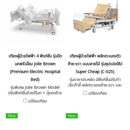
เตียงผู้ป่วยไฟฟ้า 4 ฟังก์ชั่น รุ่นปีก
เตียงผู้ป่วยไฟฟ้า พลิกตะแคงตัว
นกพรีเมี่ยม Jolie Brown
ซ้าย-ขวา แบบลายไม้ รุ่นซุปเปอร์ชีป
(Premium-Electric Hospital
Super Cheap (C-025)
Bed)
รุ่นราคาประหยัด มีฟังก์ชั่นปรับท่า
นั่งเก้าอี้ พลิกตะแคงซ้าย-ขวา และ
รุ่นพิเศษ Jolie Brown Model
ฟังก์ชั่นขับถ่ายสำหรับผู้ป่วยติด
ปรับฟังก์ชั่นด้วยรีโมท + ปุ่มกดข้าง
เปรียบเทียบ
เตียง แถมฟรีฟูกที่นอนแบบพับ
เตียง เพิ่มความปลอดภัยด้วยฟัง
เปรียบเทียบ
เฉพาะรุ่น
ก์ชั่น CPR มีแบตเตอรี่สำรอง ใช้ได้
ในกรณีไฟฟ้าดับ
New
New