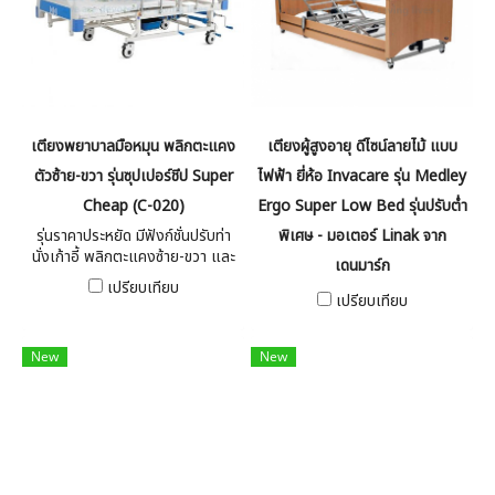
เตียงพยาบาลมือหมุน พลิกตะแคง
เตียงผู้สูงอายุ ดีไซน์ลายไม้ แบบ
ตัวซ้าย-ขวา รุ่นซุปเปอร์ชีป Super
ไฟฟ้า ยี่ห้อ Invacare รุ่น Medley
Cheap (C-020)
Ergo Super Low Bed รุ่นปรับต่ำ
รุ่นราคาประหยัด มีฟังก์ชั่นปรับท่า
พิเศษ - มอเตอร์ Linak จาก
นั่งเก้าอี้ พลิกตะแคงซ้าย-ขวา และ
เดนมาร์ก
ฟังก์ชั่นขับถ่ายสำหรับผู้ป่วยติด
เปรียบเทียบ
เตียง แถมฟรีฟูกที่นอนแบบพับ
เปรียบเทียบ
เฉพาะรุ่น
New
New