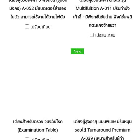
เตียงผู้ป่วยไฟฟ้า 5 ฟังก์ชั่น (รุ่นปีก
เตียงผู้ป่วยไฟฟ้า ลายไม้ รุ่น
มังกร) A-052 มีแบตเตอรี่สำรอง
Multifultion A-011 ปรับท่านั่ง
ในตัว สามารถใช้งานได้ยามไฟดับ
เก้าอี้ - มีฟังก์ชั่นขับถ่าย ฟังก์ชั่นพลิ
กตะแคงซ้ายขวา
เปรียบเทียบ
เปรียบเทียบ
New
เตียงสำหรับตรวจ วินิจฉัยโรค
เตียงผู้สูงอายุ แบบพิเศษ ปรับหมุน
(Examination Table)
รอบได้ Turnaround Premium
A-039 (เหมาะสำหรับผู้ทำ