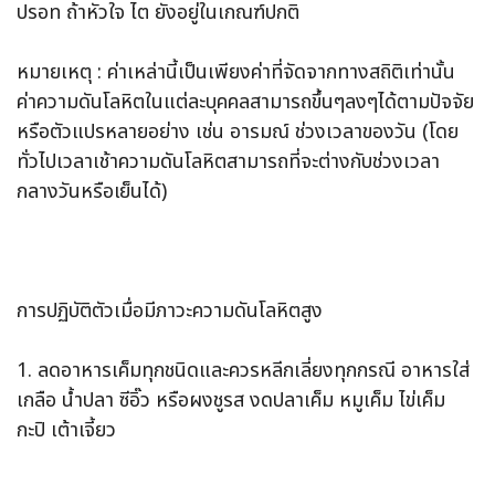
ปรอท ถ้าหัวใจ ไต ยังอยู่ในเกณฑ์ปกติ
หมายเหตุ : ค่าเหล่านี้เป็นเพียงค่าที่จัดจากทางสถิติเท่านั้น
ค่าความดันโลหิตในแต่ละบุคคลสามารถขึ้นๆลงๆได้ตามปัจจัย
หรือตัวแปรหลายอย่าง เช่น อารมณ์ ช่วงเวลาของวัน (โดย
ทั่วไปเวลาเช้าความดันโลหิตสามารถที่จะต่างกับช่วงเวลา
กลางวันหรือเย็นได้)
การปฏิบัติตัวเมื่อมีภาวะความดันโลหิตสูง
1. ลดอาหารเค็มทุกชนิดและควรหลีกเลี่ยงทุกกรณี อาหารใส่
เกลือ น้ำปลา ซีอิ๊ว หรือผงชูรส งดปลาเค็ม หมูเค็ม ไข่เค็ม
กะปิ เต้าเจี้ยว