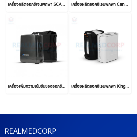
เครื่องผลิตออกซิเจนพกพา SCALEO รุ่น Horizon P5 แบรนด์ฝรั่งเศส
เครื่องผลิตออกซิเจนพกพา Canta รุ่น Duo Long Life
เครื่องเพิ่มความเข้มข้นของออกซิเจนแบบพกพา Longfian รุ่น JAY-1A
เครื่องผลิตออกซิเจนพกพา Kingon รุ่น P2-S4 Easy Go
REALMEDCORP