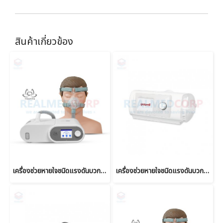
สินค้าเกี่ยวข้อง
เครื่องช่วยหายใจชนิดแรงดันบวกต่อเนื่อง Auto CPAP & Auto BIPAP ยี่ห้อ Micomme รุ่น B5
เครื่องช่วยหายใจชนิดแรงดันบวกสองระดับ Bi-Level Ventilator ยี่ห้อ Yuwell รุ่น YH-830