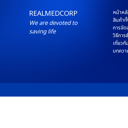
REALMEDCORP
หน้าหลั
สินค้าท
We are devoted to
การจัดส
saving life
วิธีการ
เกี่ยวกั
บทควา