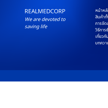
REALMEDCORP
หน้าหลั
สินค้าท
We are devoted to
การจัดส
saving life
วิธีการ
เกี่ยวกั
บทควา