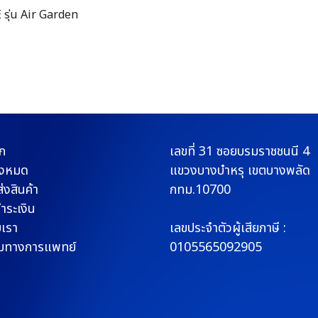
รุ่น Air Garden
ก
เลขที่ 31 ซอยบรมราช
ชนนี 4
ั้งหมด
แขวงบางบำหรุ
เขตบางพลัด
่งสินค้า
กทม.10700
ชำระเงิน
บเรา
เลขประจำตัวผู้เสียภาษี :
มทางการแพทย์
0105565092905