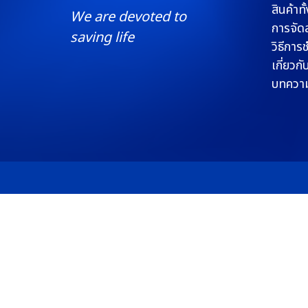
สินค้าท
We are devoted to
การจัดส
saving life
วิธีการ
เกี่ยวกั
บทควา