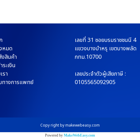
ก
เลขที่ 31 ซอยบรมราช
ชนนี 4
ั้งหมด
แขวงบางบำหรุ
เขตบางพลัด
่งสินค้า
กทม.10700
ชำระเงิน
บเรา
เลขประจำตัวผู้เสียภาษี :
มทางการแพทย์
0105565092905
Copy right by makewebeasy.com
Powered by
MakeWebEasy.com