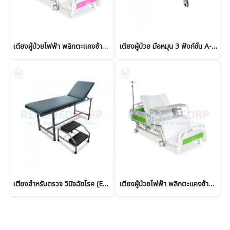
เตียงผู้ป่วยไฟฟ้า พลิกตะแคงซ้าย-ขวา รุ่นโอลีฟ ซุปเปอร์ชีป Super Cheap- Olive C-024 - รับประกันนาน 6 ปี
เตียงผู้ป่วย มือหมุน 3 ฟังก์ชั่น A-001 (Manual) สามารถปรับระดับความสูง-ต่ำได้
เตียงสำหรับตรวจ วินิจฉัยโรค (Examination Table)
เตียงผู้ป่วยไฟฟ้า พลิกตะแคงซ้าย-ขวา รุ่นป๊อปปี้ ซุปเปอร์ชีป Super Cheap- Poppy C-023 - รับประกันนาน 6 ปี